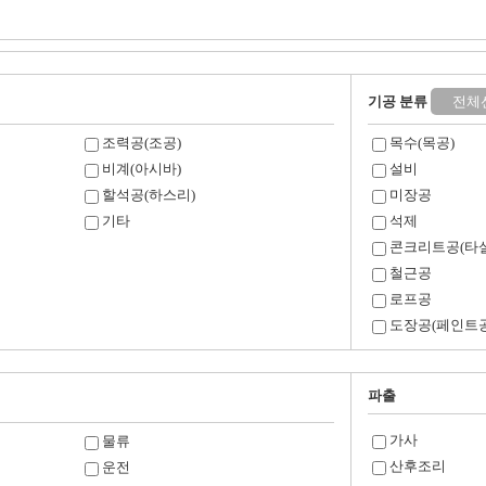
기공 분류
전체
조력공(조공)
목수(목공)
비계(아시바)
설비
할석공(하스리)
미장공
기타
석제
콘크리트공(타설
철근공
로프공
도장공(페인트공
파출
가사
물류
산후조리
운전