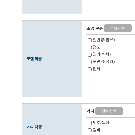
조공 분류
전체선택
일반공(잡부)
청소
철거(해체)
모집 직종
운반공(곰방)
전체
기타
전체선택
제조/생산
기타 직종
경비