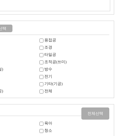
선택
용접공
조경
타일공
조적공(쓰미)
)
방수
전기
기타(기공)
)
전체
전체선택
육아
청소