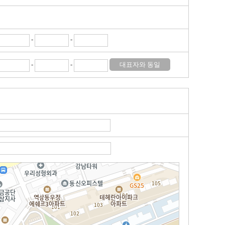
-
-
-
-
대표자와 동일